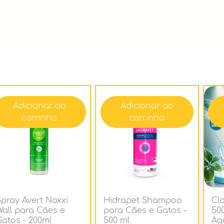
Adicionar ao
Adicionar ao
carrinho
carrinho
Spray Avert Noxxi
Hidrapet Shampoo
Cl
Wall para Cães e
para Cães e Gatos -
50
Gatos - 200ml
500 ml
Ag