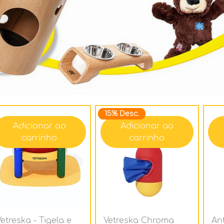
15% Desc.
Adicionar ao
Adicionar ao
carrinho
carrinho
Vetreska - Tigela e
Vetreska Chroma
An