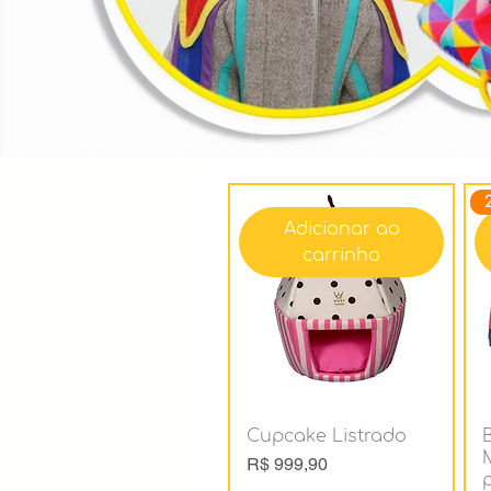
P
Adicionar ao
carrinho
Cupcake Listrado
Preço
R$ 999,90