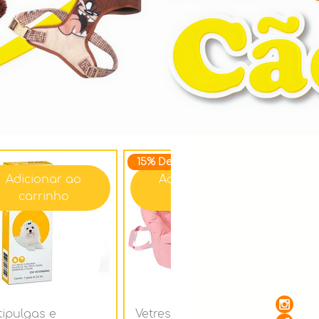
15% Desc.
Adicionar ao
Adicionar ao
carrinho
carrinho
tipulgas e
Vetreska - Assento