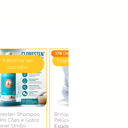
10% Desc.
Adicionar ao
Esgotado
carrinho
oresten Shampoo
Brinquedo Petwi
0ml Cães e Gatos
Pelúcia PolvoAzul
ener União
Esgotado