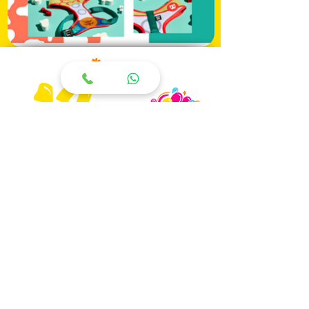
Av.Cassandoca, 125 Loja 03
CEP
03169-010
| Mooca - São Paulo
97563-1165 |
2601-5700
atendimento@qfofura
.com.br
Horário
Dúvidas
Sobre o ​​
Segunda à Sábado
9:00 às 20:00
Termos e Politicas
Domingos e Feriados
Meios de Pagamento