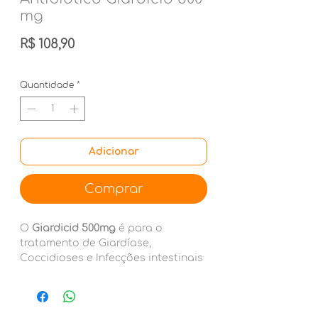
mg
Preço
R$ 108,90
Quantidade
*
Adicionar
Comprar
O
Giardicid 500mg
é para o
tratamento de Giardíase,
Coccidioses e Infecções intestinais
que acometem cães e gatos.
Os comprimidos de Giardicid são
revestidos para que não ocorram
alterações nas dosagens,