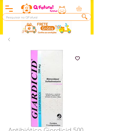
Antibiótico Giardicid 500