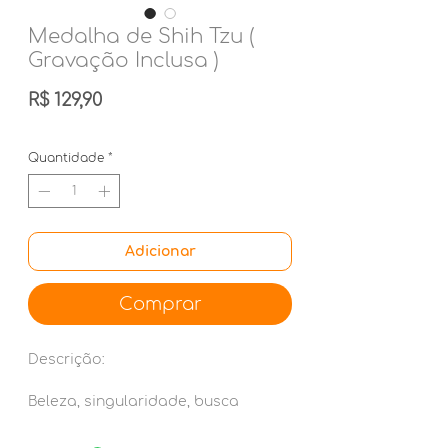
Medalha de Shih Tzu (
Gravação Inclusa )
Preço
R$ 129,90
Quantidade
*
Adicionar
Comprar
Descrição:
Beleza, singularidade, busca
constante pela perfeição. A
coleção MyFamily Friends oferece