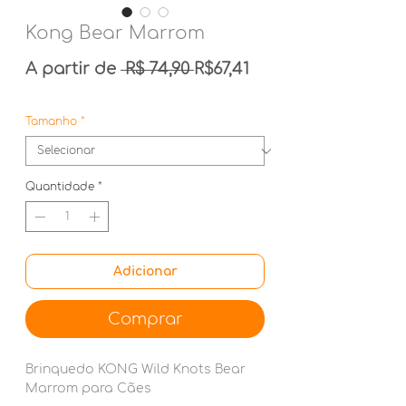
Kong Bear Marrom
Preço normal
Preço promociona
A partir de
 R$ 74,90 
R$67,41
Tamanho
*
Quantidade
*
Adicionar
Comprar
Brinquedo KONG Wild Knots Bear
Marrom para Cães