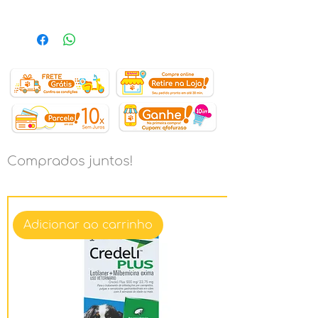
O Brinquedo Kong Wild Knots Bear
Marrom ( Urso Marrom ) para
Cães é macio e fofo do lado de
fora e durável e forte no interior.
Wild Knots Bear são a certeza de
ser um sucesso com cães e seus
donos. Os cães amam o esqueleto
atado e o corpo de pelúcia
reforçado proporciona maior
durabilidade. O brinquedo tem
Comprados juntos!
menos enchimento para menos
bagunça e produz um chiado para
tornar o jogo mais atraente.
Adicionar ao carrinho